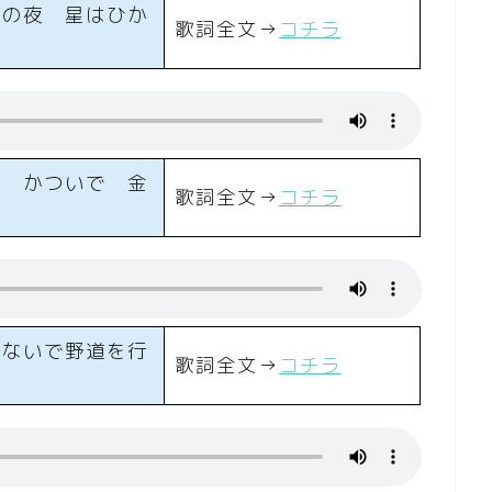
この夜 星はひか
歌詞全文→
コチラ
り かついで 金
歌詞全文→
コチラ
つないで野道を行
歌詞全文→
コチラ