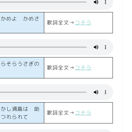
しかめよ かめさ
歌詞全文→
コチラ
そらそらうさぎの
歌詞全文→
コチラ
むかし浦島は 助
歌詞全文→
コチラ
につれられて