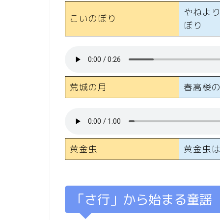
やねよ
こいのぼり
ぼり
荒城の月
春高楼
黄金虫
黄金虫
「さ行」から始まる童謡