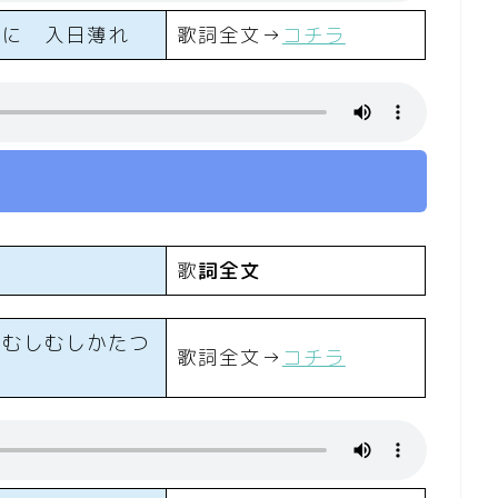
畑に 入日薄れ
歌詞全文→
コチラ
め
歌
詞全文
んむしむしかたつ
歌詞全文→
コチラ