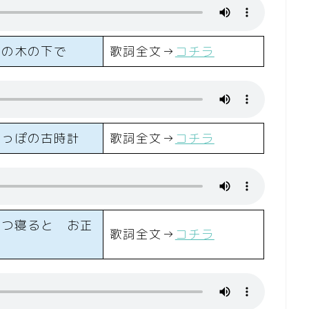
栗の木の下で
歌詞全文→
コチラ
のっぽの古時計
歌詞全文→
コチラ
くつ寝ると お正
歌詞全文→
コチラ