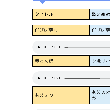
タイトル
歌い始
仰げば尊し
仰げば
赤とんぼ
夕焼け
あめあ
あめふり
が