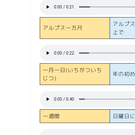
アルプ
アルプス一万尺
上で
一月一日(いちがついち
年の初
じつ)
一週間
日曜日