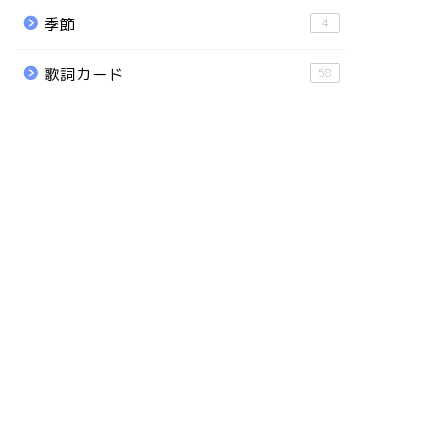
季節
4
歌詞カード
58