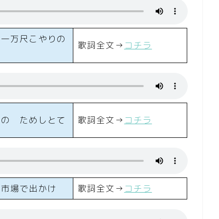
ス一万尺こやりの
歌詞全文→
コチラ
めの ためしとて
歌詞全文→
コチラ
に市場で出かけ
歌詞全文→
コチラ