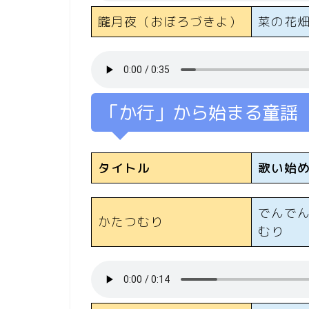
朧月夜（おぼろづきよ）
菜の花
「か行」から始まる童謡
タイトル
歌い始
でんで
かたつむり
むり