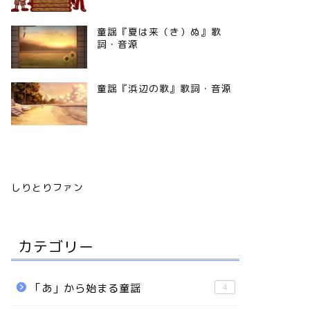
童謡『夏は来（き）ぬ』歌
詞・音源
童謡『浜辺の歌』歌詞・音源
しりとりファン
カテゴリー
「あ」から始まる童謡
4