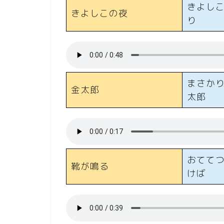
きよし
きよしこの夜
り
まさか
金太郎
太郎
おてて
靴が鳴る
けば