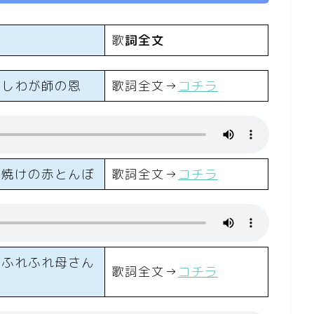
め
歌
詞全文
尊しわが師の恩
歌詞全文→
コチラ
小焼けの赤とんぼ
歌詞全文→
コチラ
めふれふれ母さん
歌詞全文→
コチラ