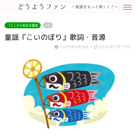
「こ」から始まる童謡
PR
童謡『こいのぼり』歌詞・音源
2026年6月8日
/
2026年7月17日