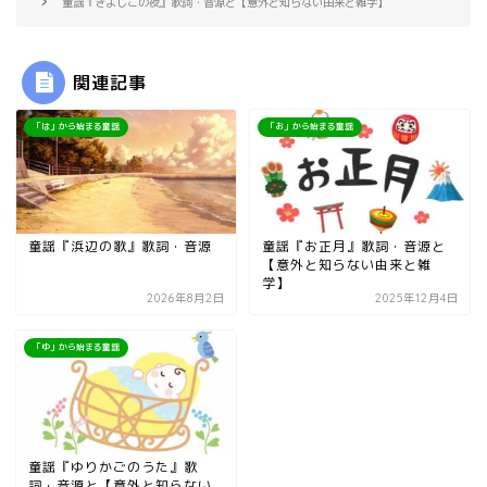
童謡『きよしこの夜』歌詞・音源と【意外と知らない由来と雑学】
関連記事
「は」から始まる童謡
「お」から始まる童謡
童謡『浜辺の歌』歌詞・音源
童謡『お正月』歌詞・音源と
【意外と知らない由来と雑
学】
2026年8月2日
2025年12月4日
「ゆ」から始まる童謡
童謡『ゆりかごのうた』歌
詞・音源と【意外と知らない