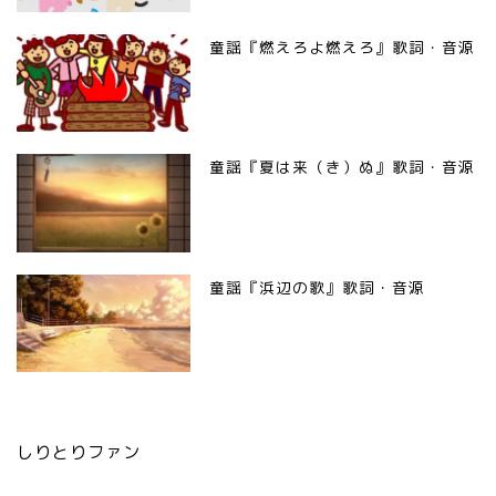
童謡『燃えろよ燃えろ』歌詞・音源
童謡『夏は来（き）ぬ』歌詞・音源
童謡『浜辺の歌』歌詞・音源
しりとりファン