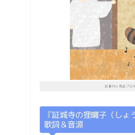
記事内に商品プロ
『証城寺の狸囃子（しょ
歌詞＆音源