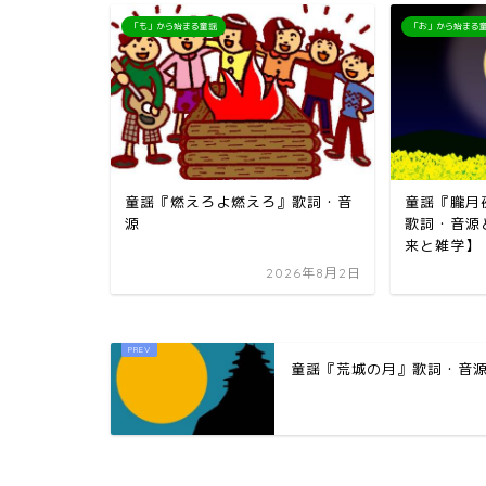
「も」から始まる童謡
「お」から始まる
童謡『燃えろよ燃えろ』歌詞・音
童謡『朧月
源
歌詞・音源
来と雑学】
2026年8月2日
童謡『荒城の月』歌詞・音