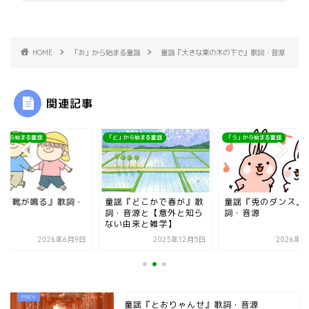
HOME
「お」から始まる童謡
童謡『大きな栗の木の下で』歌詞・音源
関連記事
」から始まる童謡
「ど」から始まる童謡
「う」から始まる童謡
謡『靴が鳴る』歌詞・
童謡『どこかで春が』歌
童謡『兎のダンス』
源
詞・音源と【意外と知ら
詞・音源
ない由来と雑学】
2026年6月9日
2025年12月5日
2026年8
童謡『とおりゃんせ』歌詞・音源