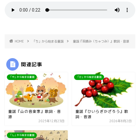
HOME
「ち」から始まる童謡
童謡『茶摘み（ちゃつみ）』歌詞・音源
関連記事
「や」から始まる童謡
「ひ」から始まる童謡
童謡『山の音楽家』歌詞・音
童謡『ひいらぎかざろう』歌
源
詞・音源
2025年12月23日
2026年8月2日
「し」から始まる童謡