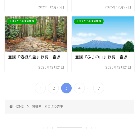
2025年12月23日
2025年12月22日
「は」から始まる童謡
「ふ」から始まる童謡
童謡『箱根八里』歌詞・音源
童謡『ふじの山』歌詞・音源
2025年12月21日
2025年12月21日
...
1
2
3
4
7
HOME
投稿者：どうよう先生