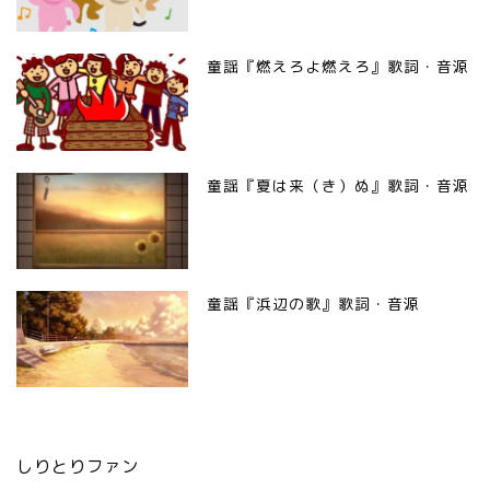
童謡『燃えろよ燃えろ』歌詞・音源
童謡『夏は来（き）ぬ』歌詞・音源
童謡『浜辺の歌』歌詞・音源
しりとりファン